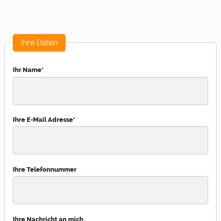
Jöllenbecker Heide 43
33739 Bielefeld
Bitte nicht ausfüllen
Tel.: +49 (0) 5206 – 92 04 00
Ihre Daten
E-mail: info@art-of-nlp.de
Ihr Name*
Ihre E-Mail Adresse*
Ihre Telefonnummer
Ihre Nachricht an mich