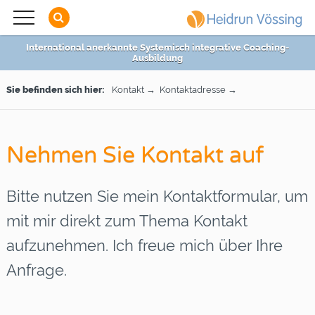
Über mich
International anerkannte Systemisch integrative Coaching-
Coaching-Seminare
Ausbildung
Ausbildung
Sie befinden sich hier:
Kontakt
Kontaktadresse
Business-Coaching
Nehmen Sie Kontakt auf
Blog
Bitte nutzen Sie mein Kontaktformular, um
Kontakt
mit mir direkt zum Thema Kontakt
Kontaktadresse
aufzunehmen. Ich freue mich über Ihre
Anfrage.
Newsletter
Heidrun Vössing